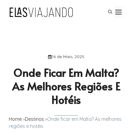
Saltar
M
para
o
conteúdo
16 de Maio, 2025
Onde Ficar Em Malta?
As Melhores Regiões E
Hotéis
Home
»
Destinos
»
Onde ficar em Malta? As melhores
regiões e hotéis