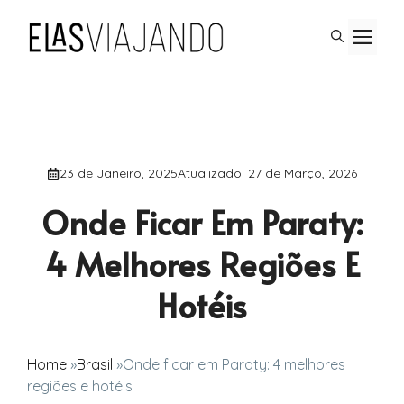
Saltar
M
para
o
conteúdo
23 de Janeiro, 2025
Atualizado:
27 de Março, 2026
Onde Ficar Em Paraty:
4 Melhores Regiões E
Hotéis
Home
»
Brasil
»
Onde ficar em Paraty: 4 melhores
regiões e hotéis