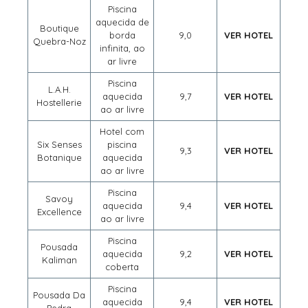
Piscina
aquecida de
Boutique
borda
9,0
VER HOTEL
Quebra-Noz
infinita, ao
ar livre
Piscina
L.A.H.
aquecida
9,7
VER HOTEL
Hostellerie
ao ar livre
Hotel com
Six Senses
piscina
9,3
VER HOTEL
Botanique
aquecida
ao ar livre
Piscina
Savoy
aquecida
9,4
VER HOTEL
Excellence
ao ar livre
Piscina
Pousada
aquecida
9,2
VER HOTEL
Kaliman
coberta
Piscina
Pousada Da
aquecida
9,4
VER HOTEL