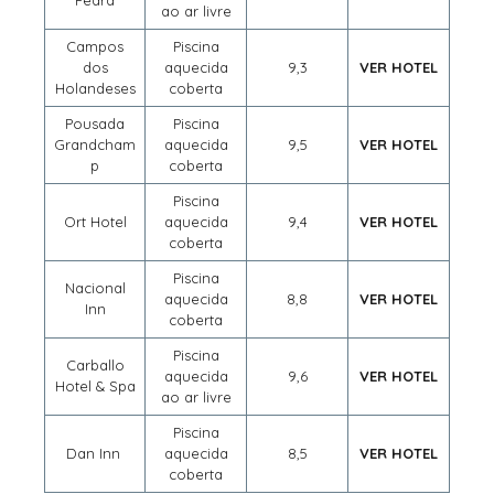
Pedra
ao ar livre
Campos
Piscina
dos
aquecida
9,3
VER HOTEL
Holandeses
coberta
Pousada
Piscina
Grandcham
aquecida
9,5
VER HOTEL
p
coberta
Piscina
Ort Hotel
aquecida
9,4
VER HOTEL
coberta
Piscina
Nacional
aquecida
8,8
VER HOTEL
Inn
coberta
Piscina
Carballo
aquecida
9,6
VER HOTEL
Hotel & Spa
ao ar livre
Piscina
Dan Inn
aquecida
8,5
VER HOTEL
coberta