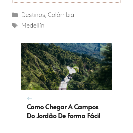
Categorias
Destinos
,
Colômbia
Etiquetas
Medellín
Como Chegar A Campos
Do Jordão De Forma Fácil