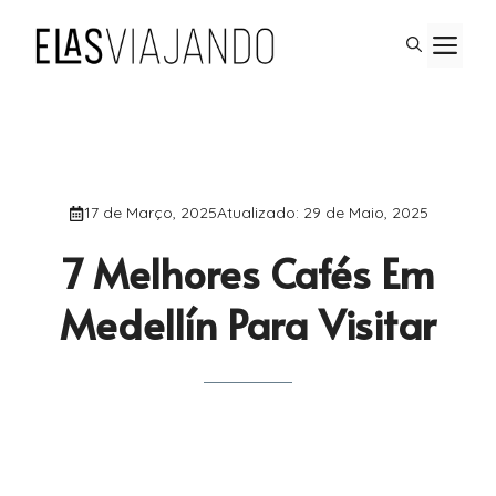
Saltar
M
para
o
conteúdo
17 de Março, 2025
Atualizado:
29 de Maio, 2025
7 Melhores Cafés Em
Medellín Para Visitar